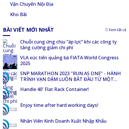
Vận Chuyển Nội Địa
Kho Bãi
BÀI VIẾT MỚI NHẤT
Xem tất cả
Chuỗi cung ứng chịu “áp lực” khi các công ty
tăng cường giảm chi phí
VLA xúc tiến quảng bá FIATA World Congress
2025
SNP MARATHON 2023 "RUN AS ONE" - HÀNH
TRÌNH VẠN DẶM LUÔN BẮT ĐẦU TỪ MỘT
BƯỚC CHÂN!
Handle 40' Flat Rack Container!
Enjoy time after hard working days!
Nhân Viên Kinh Doanh Xuất Nhập Khẩu