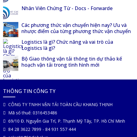
Nhân Viên Chứng Từ - Docs - Forwarde
Các phương thức vận chuyển hiện nay? Ưu và
nhược điểm của từng phương thức vận chuyển
Logistics là gì? Chức năng và vai trò của
Logistics là gì?
Bộ Giao thông vận tải thông tin dự thảo kế
hoạch vận tải trong tình hình mới
THÔNG TIN CÔNG TY
CÔNG TY TNHH VẬN TẢI TOÀN CẦU KHANG THỊNH
Mã số thuế: 0316453486
69/10 Đ. Nguyễn Gia Trí, P. Thạnh Mỹ Tây, TP. Hồ Chí Minh
84 28 3622 7899
-
84 931 557 444